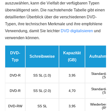
auszuwählen, kann die Vielfalt der verfügbaren Typen
überwältigend sein. Die nachstehende Tabelle gibt einen
detaillierten Überblick über die verschiedenen DVD-
Typen, ihre technischen Merkmale und ihre empfohlene
Verwendung, damit Sie leichter
DVD digitalisieren
und
verwenden können.
DVD-
Kapazität
Schreibweise
Aufnahmequ
Typ
(GB)
Standardauf
DVD-R
SS SL (1.0)
3,95
(SD)
Standardauf
DVD-R
SS SL (2.0)
4,70
(SD)
Wiederbesch
DVD-RW
SS SL
3,95
(RW)