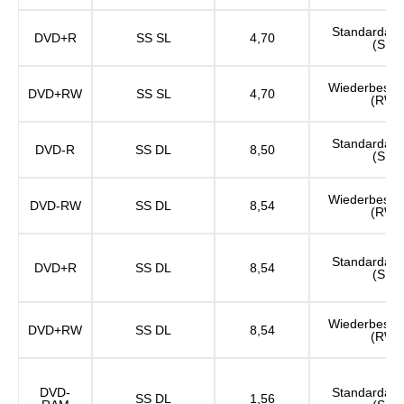
Standardauf
DVD+R
SS SL
4,70
(SD)
Wiederbesch
DVD+RW
SS SL
4,70
(RW)
Standardauf
DVD-R
SS DL
8,50
(SD)
Wiederbesch
DVD-RW
SS DL
8,54
(RW)
Standardauf
DVD+R
SS DL
8,54
(SD)
Wiederbesch
DVD+RW
SS DL
8,54
(RW)
DVD-
Standardauf
SS DL
1,56