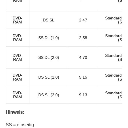
RAM
(SD)
DVD-
Standardauf
DS SL
2,47
RAM
(SD)
DVD-
Standardauf
SS DL (1.0)
2,58
RAM
(SD)
DVD-
Standardauf
SS DL (2.0)
4,70
RAM
(SD)
DVD-
Standardauf
DS SL (1.0)
5,15
RAM
(SD)
DVD-
Standardauf
DS SL (2.0)
9,13
RAM
(SD)
Hinweis:
SS = einseitig