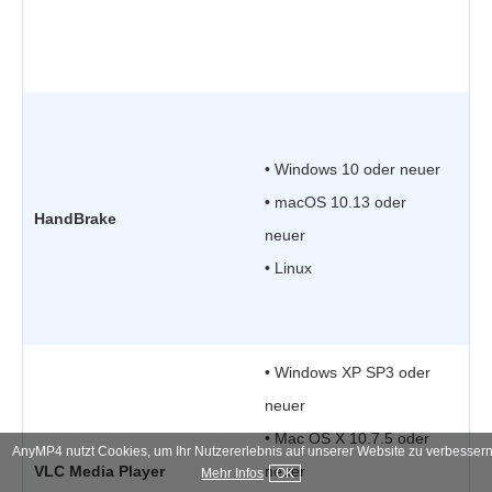
•
G
•
r
• Windows 10 oder neuer
• macOS 10.13 oder
HandBrake
neuer
•
• Linux
•
B
• Windows XP SP3 oder
neuer
•
• Mac OS X 10.7.5 oder
•
AnyMP4 nutzt Cookies, um Ihr Nutzererlebnis auf unserer Website zu verbessern
VLC Media Player
neuer
k
Mehr Infos
OK