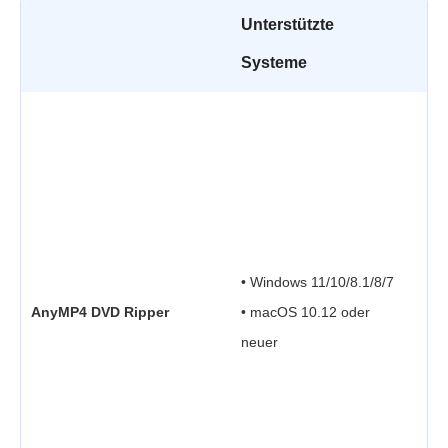
Unterstützte
Systeme
•
V
•
u
• Windows 11/10/8.1/8/7
•
AnyMP4 DVD Ripper
• macOS 10.12 oder
t
neuer
•
I
•
B