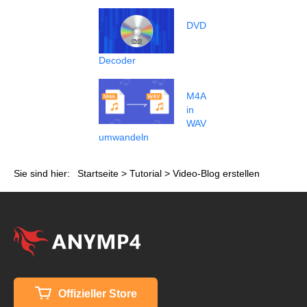
DVD
Decoder
M4A
in
WAV
umwandeln
Sie sind hier:
Startseite
>
Tutorial
> Video-Blog erstellen
Offizieller Store