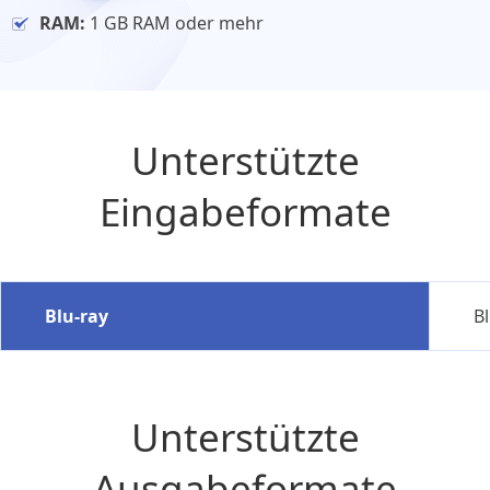
RAM:
1 GB RAM oder mehr
Unterstützte
Eingabeformate
Blu-ray
B
Unterstützte
Ausgabeformate