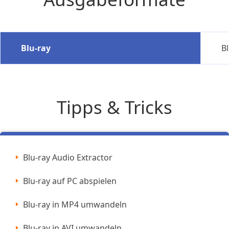
Blu-ray
B
Tipps & Tricks
Blu-ray Audio Extractor
Blu-ray auf PC abspielen
Blu-ray in MP4 umwandeln
Blu-ray in AVI umwandeln