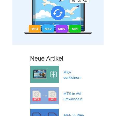
Neue Artikel
MKV
verkleinern
MTS in AVI
umwandeln
AIFF to WAV