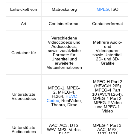
Entwickelt von
Matroska.org
MPEG
, ISO
Art
Containerformat
Containerformat
Verschiedene
Videocodecs und
Mehrere Audio-
Audiocodecs,
und
sowie zusätzliche
Videospuren
Container für
Formate für
sowie Untertitel,
Untertitel und
2D- und 3D-
erweiterte
Grafike
Metainformationen
MPEG-H Part 2
(HEVC/H.265)
MPEG-1, MPEG-
MPEG-4 Part
2, MPEG-4,
Unterstützte
10 (AVC/H.264),
H.264,
HEVC
Videocodecs
MPEG-4 Part 2,
Codec
, RealVideo,
MPEG-2 Video
Theora, Dirac
und MPEG-1
Video
AAC, AC3, DTS,
MPEG-4 Part 3,
Unterstützte
WAV, MP3, Vorbis,
AAC, MP3,
Audiocodecs
FLAC
MP2, MP1