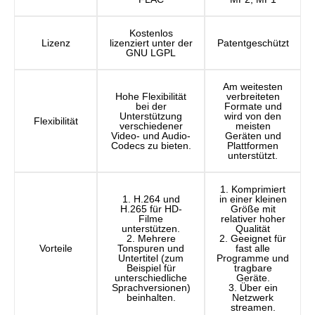
Kostenlos
Lizenz
lizenziert unter der
Patentgeschützt
GNU LGPL
Am weitesten
Hohe Flexibilität
verbreiteten
bei der
Formate und
Unterstützung
wird von den
Flexibilität
verschiedener
meisten
Video- und Audio-
Geräten und
Codecs zu bieten.
Plattformen
unterstützt.
1. Komprimiert
1. H.264 und
in einer kleinen
H.265 für HD-
Größe mit
Filme
relativer hoher
unterstützen.
Qualität
2. Mehrere
2. Geeignet für
Vorteile
Tonspuren und
fast alle
Untertitel (zum
Programme und
Beispiel für
tragbare
unterschiedliche
Geräte.
Sprachversionen)
3. Über ein
beinhalten.
Netzwerk
streamen.