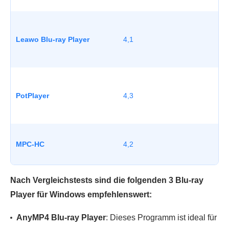
Leawo Blu-ray Player
4,1
W
PotPlayer
4,3
W
MPC-HC
4,2
Nach Vergleichstests sind die folgenden 3 Blu-ray
Player für Windows empfehlenswert:
AnyMP4 Blu-ray Player
: Dieses Programm ist ideal für