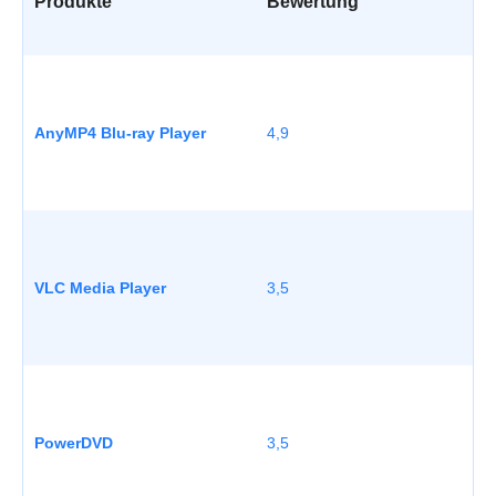
Produkte
Bewertung
W
AnyMP4 Blu-ray Player
4,9
VLC Media Player
3,5
W
W
PowerDVD
3,5