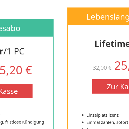
Lebenslang
esabo
Lifetim
r
/1 PC
25
5,20 €
32,00 €
Zur Ka
Kasse
z
Einzelplatzlizenz
ng, fristlose Kündigung
Einmal zahlen, sofort