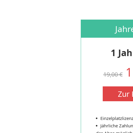
Jahr
1 Jah
1
19,00 €
Zur 
Einzelplatzlizen
Jährliche Zahlu