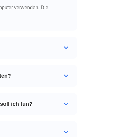
omputer verwenden. Die
ten?
soll ich tun?