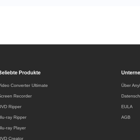
Beliebte Produkte
Untern
Video Converter Ultimate
Über An
Screen Recorder
Datensch
DVD Ripper
EULA
Blu-ray Ripper
AGB
Blu-ray Player
DVD Creator