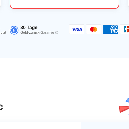
L
30 Tage
ützt
Geld-zurück-Garantie
c