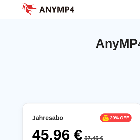
AnyMP4
Jahresabo
20% OFF
45,96 €
57,45 €