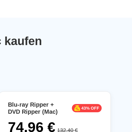
c
kaufen
Blu-ray Ripper +
43% OFF
DVD Ripper (Mac)
74,96 €
132,40 €